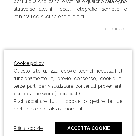
per lui qualche cartello vetrina e qualche catalogho
attraverso alcuni scatti fotografici semplici e
minimali dei suoi splendidi gioielli.
continua...
Cookie policy
Questo sito utilizza cookie tecnici necessari al
funzionamento e, previo consenso, cookie di
terze parti per visualizzare contenuti provenienti
dai social network (social wall).
Puoi accettare tutti i cookie o gestire le tue
© 2018 - 2026 Michele Marchesini | Direttore
Creativo - P.IVA 02201750243
preferenze in qualsiasi momento.
info@studiobackstage.com
Rifiuta cookie
ACCETTA COOKIE
Privacy Policy
-
Cookie Policy
-
Modifica preferenze