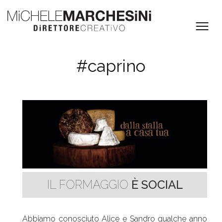
#caprino
IL FORMAGGIO
È SOCIAL
Abbiamo conosciuto Alice e Sandro qualche anno