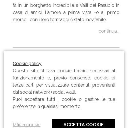
fa in un borghetto incredibile a Valli del Pasubio in
casa di amici. L’amore a prima vista -o al primo
morso- con i loro formaggi è stato inevitabile.
continua...
Cookie policy
Questo sito utilizza cookie tecnici necessari al
funzionamento e, previo consenso, cookie di
terze parti per visualizzare contenuti provenienti
dai social network (social wall).
Puoi accettare tutti i cookie o gestire le tue
© 2018 - 2026 Michele Marchesini | Direttore
Creativo - P.IVA 02201750243
preferenze in qualsiasi momento.
info@studiobackstage.com
Rifiuta cookie
ACCETTA COOKIE
Privacy Policy
-
Cookie Policy
-
Modifica preferenze